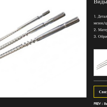
Виды
1. Дета
мезон/
2. Мат
3. Обра
Связ
PREV：Ви