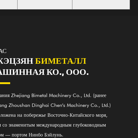
АС
ЖЭЦЗЯН
БИМЕТАЛЛ
ШИННАЯ КО., ООО.
ния Zhejiang Bimetal Machinery Co., Ltd. (ранее
ang Zhoushan Dinghai Chen’s Machinery Co., Ltd.)
оложена на побережье Восточно-Китайского моря,
м со знаменитым международным глубоководным
000
25000
100+
20
ом — портом Нинбо Бэйлунь.