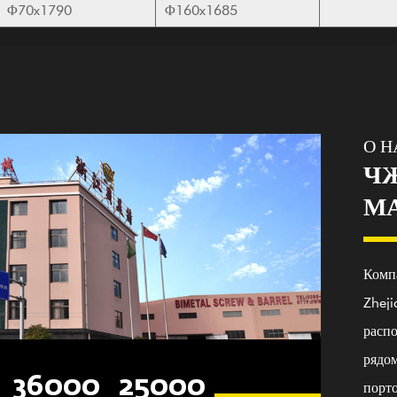
Φ70x1790
Φ160x1685
О Н
Ч
МА
Компа
Zheji
расп
рядо
0
25000
100+
20
36
порт