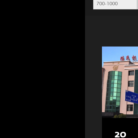
700-1000
25000
100+
20
3600