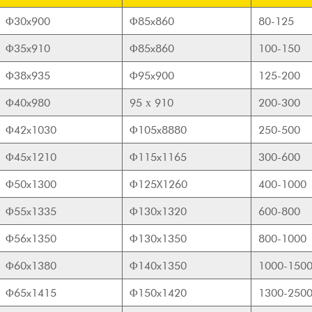
Φ30x900
Φ85x860
80-125
Φ35x910
Φ85x860
100-150
Φ38x935
Φ95x900
125-200
Φ40x980
95 х 910
200-300
Φ42x1030
Φ105x8880
250-500
Φ45x1210
Φ115x1165
300-600
Φ50x1300
Φ125X1260
400-1000
Φ55x1335
Φ130x1320
600-800
Φ56x1350
Φ130x1350
800-1000
Φ60x1380
Φ140x1350
1000-150
Φ65x1415
Φ150x1420
1300-250