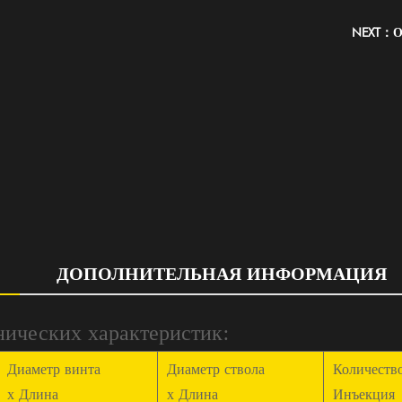
NEXT：Об
ДОПОЛНИТЕЛЬНАЯ ИНФОРМАЦИЯ
нических характеристик:
Диаметр винта
Диаметр ствола
Количеств
х Длина
х Длина
Инъекция