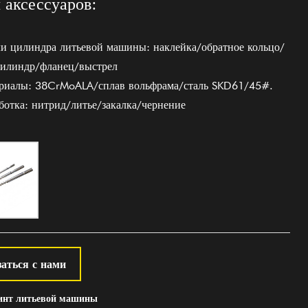
 аксессуаров:
ли цилиндра литьевой машины: наклейка/обратное кольцо/
цилиндр/фланец/выстрел
ериалы: 38CrMoALA/сплав вольфрама/сталь SKD61/45#.
ботка: нитрид/литье/закалка/чернение
аться с нами
нт литьевой машины