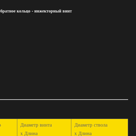
ратное кольцо - инжекторный винт
о
Диаметр винта
Диаметр ствола
х Длина
х Длина