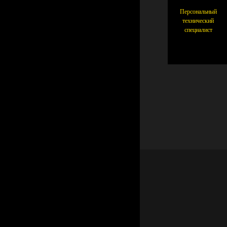
Квалифицированные
Персональный
㎡
㎡
сотрудники
технический
специалист
Зона мастерской
Строительна
площадка