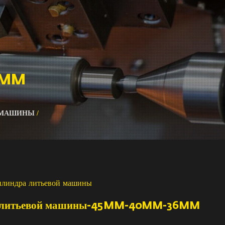
6MM
 МАШИНЫ
/
илиндра литьевой машины
 литьевой машины-45MM-40MM-36MM