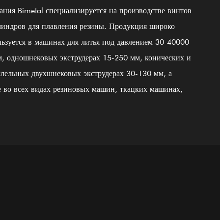
ания Bimetal специализируется на производстве винтов
Квалифицированные
Персональный
㎡
㎡
сотрудники
технический
линдров для плавления резины. Продукция широко
специалист
тельная
Зона мастерской
льзуется в машинах для литья под давлением 30-40000
щадка
м, одношнековых экструдерах 15-250 мм, конических и
ллельных двухшнековых экструдерах 30-130 мм, а
е во всех видах резиновых машин, ткацких машинах,
нах для производства воздушных продуктов. Вся
кция изготовлена ​​из качественной стали 38CrMoALA.
одаря использованию тонких процессов закалки и
ка, придания жесткости, азотирования, шлифования,
лки и руководству Международной системой контроля
ства ISO9002 продукция соответствует международным
дартам. Винтовые цилиндры из сплава на основе никеля
13 (новейшая сталь 3#) также являются одним из